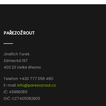
PAŘEZOŽROUT
Jindřich Turek
Zámecká 197
403 23 Velké Březno
Telefon: +420 777 056 460
E-mail:
info@parezozrout.cz
IČ: 45996385
DIČ: CZ7405082905